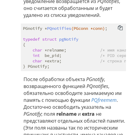
уведомление возвращается из
PQnotifies
,
оно считается обработанным и будет
удалено из списка уведомлений.
PGnotify *
PQnotifies
(PGconn *conn)
;

typedef
struct
pgNotify
{
char
 *relname;              
/* имя канала 
int
  be_pid;                
/* PID серверн
char
 *extra;                
/* строка поле
После обработки объекта
PGnotify
,
возвращенного функцией
PQnotifies
,
обязательно освободите занимаемую им
память с помощью функции
PQfreemem
.
Достаточно освободить указатель на
PGnotify
; поля
relname
и
extra
не
представляют отдельных областей памяти.
(Эти поля названы так по историческим
причинам; в частности, имена каналов не