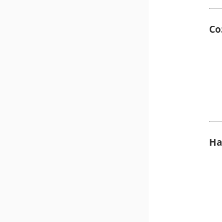
Со
На