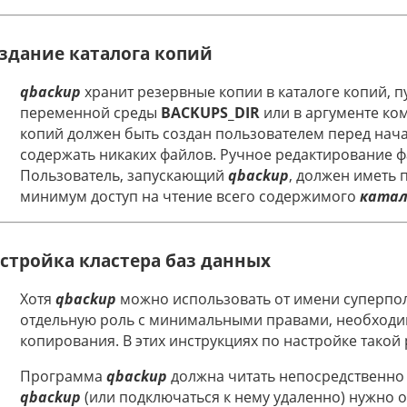
здание каталога копий
qbackup
хранит резервные копии в каталоге копий, пу
переменной среды
BACKUPS_DIR
или в аргументе ко
копий должен быть создан пользователем перед нача
содержать никаких файлов. Ручное редактирование фа
Пользователь, запускающий
qbackup
, должен иметь 
минимум доступ на чтение всего содержимого
катал
стройка кластера баз данных
Хотя
qbackup
можно использовать от имени суперпол
отдельную роль с минимальными правами, необходи
копирования. В этих инструкциях по настройке такой
Программа
qbackup
должна читать непосредственно 
qbackup
(или подключаться к нему удаленно) нужно 