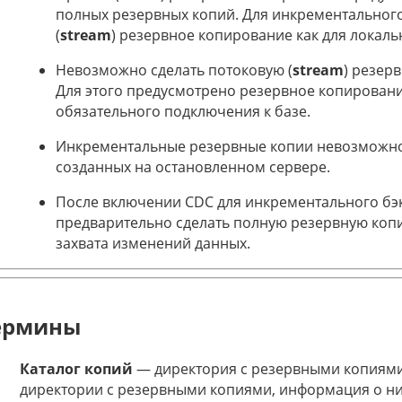
полных резервных копий. Для инкрементальног
(
stream
) резервное копирование как для локальн
Невозможно сделать потоковую (
stream
) резер
Для этого предусмотрено резервное копирован
обязательного подключения к базе.
Инкрементальные резервные копии невозможно 
созданных на остановленном сервере.
После включении CDC для инкрементального б
предварительно сделать полную резервную коп
захвата изменений данных.
ермины
Каталог копий
— директория с резервными копиями.
директории с резервными копиями, информация о ни