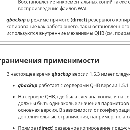
Восстановление инкрементальных копий также о
воспроизведение файлов WAL.
qbackup
в режиме прямого (
direct
) резервного копи
копирование как работающего, так и остановленного
используются внутренние механизмы QHB (см. подра
граничения применимости
В настоящее время
qbackup
версии 1.5.3 имеет след
qbackup
работает с серверами QHB версии 1.5.1 
На сервере QHB, где была сделана копия, и на се
должны быть одинаковые значения параметров
основная версия. В зависимости от конфигураци
дополнительные ограничения, например, по архит
Прямое (
direct
) резервное копирование предусм