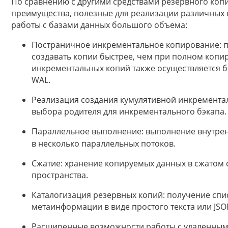
По сравнению с другими средствами резервного ко
преимущества, полезные для реализации различных 
работы с базами данных большого объема:
Постраничное инкрементальное копирование: по
создавать копии быстрее, чем при полном копи
инкрементальных копий также осуществляется 
WAL.
Реализация создания кумулятивной инкремента
выбора родителя для инкрементального бэкапа.
Параллельное выполнение: выполнение внутре
в несколько параллельных потоков.
Сжатие: хранение копируемых данных в сжатом 
пространства.
Каталогизация резервных копий: получение спи
метаинформации в виде простого текста или JSO
Расширенные возможности работы с удаленным