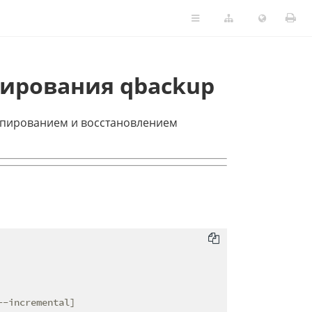
пирования qbackup
опированием и восстановлением
-incremental]
