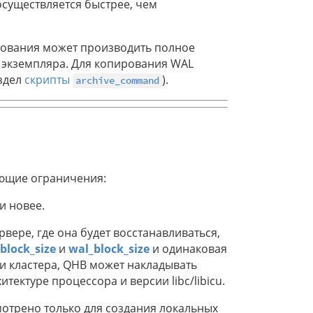
существляется быстрее, чем
рования может производить полное
 экземпляра. Для копирования WAL
здел
скрипты
).
archive_command
ующие ограничения:
и новее.
рвере, где она будет восстанавливаться,
block_size
и
wal_block_size
и одинаковая
и кластера, QHB может накладывать
ектуре процессора и версии libc/libicu.
отрено только для создания локальных