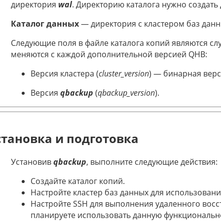
директория
wal
. Директорию каталога нужно создать
Каталог данных
— директория с кластером баз данн
Следующие поля в файле каталога копий являются сл
меняются с каждой дополнительной версией QHB:
Версия кластера (
cluster_version
) — бинарная верс
Версия
qbackup
(
qbackup_version
).
становка и подготовка
Установив
qbackup
, выполните следующие действия:
Создайте каталог копий.
Настройте кластер баз данных для использован
Настройте SSH для выполнения удаленного восс
планируете использовать данную функциональн