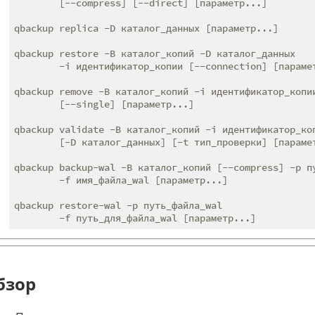
        [--compress] [--direct] [параметр...]

qbackup replica -D каталог_данных [параметр...]

qbackup restore -B каталог_копий -D каталог_данных

        -i идентификатор_копии [--connection] [парамет
qbackup remove -B каталог_копий -i идентификатор_копии
        [--single] [параметр...]

qbackup validate -B каталог_копий -i идентификатор_коп
        [-D каталог_данных] [-t тип_проверки] [парамет
qbackup backup-wal -B каталог_копий [--compress] -p пу
        -f имя_файла_wal [параметр...]

qbackup restore-wal -p путь_файла_wal

бзор