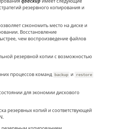
пирования
qbackup
имеет следующие
стратегий резервного копирования и
зволяет сэкономить место на диске и
ровании. Восстановление
быстрее, чем воспроизведение файлов
льной резервной копии с возможностью
нних процессов команд
и
backup
restore
состоянии для экономии дискового
ска резервных копий и соответствующей
N.
 резервным копированием.