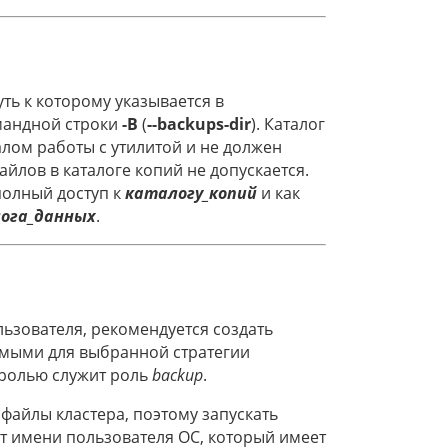
ть к которому указывается в
мандной строки
-B
(
--backups-dir
). Каталог
лом работы с утилитой и не должен
йлов в каталоге копий не допускается.
полный доступ к
каталогу_копий
и как
ога_данных
.
ьзователя, рекомендуется создать
мыми для выбранной стратегии
 ролью служит роль
backup
.
файлы кластера, поэтому запускать
от имени пользователя ОС, который имеет