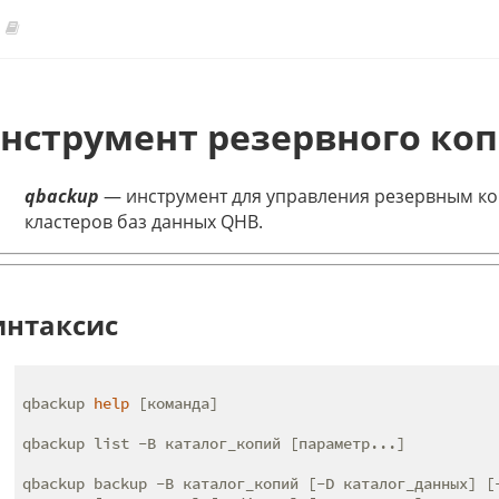
нструмент резервного ко
qbackup
— инструмент для управления резервным к
кластеров баз данных QHB.
интаксис
qbackup 
help
 [команда]

qbackup list -B каталог_копий [параметр...]

qbackup backup -B каталог_копий [-D каталог_данных] [-