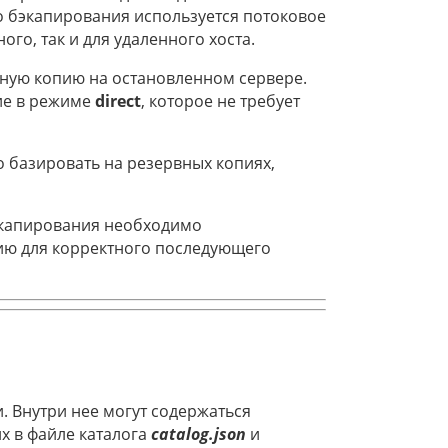
о бэкапирования используется потоковое
ого, так и для удаленного хоста.
вную копию на остановленном сервере.
ие в режиме
direct
, которое не требует
базировать на резервных копиях,
экапирования необходимо
ию для корректного последующего
 Внутри нее могут содержаться
х в файле каталога
catalog.json
и