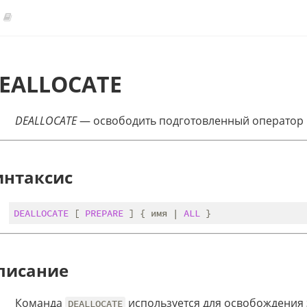
EALLOCATE
DEALLOCATE
— освободить подготовленный оператор
интаксис
DEALLOCATE
 [ 
PREPARE
 ] { имя | 
ALL
писание
Команда
используется для освобождения
DEALLOCATE