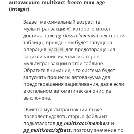
autovacuum_multixact_freeze_max_age
(integer)
Задает максимальный возраст (в
мультитранзакциях), которого может
достичь поле
pg_class.relminmxid
некоторой
таблицы, прежде чем будет запущена
операция
для предотвращения
VACUUM
зацикливания идентификаторов
мультитранзакций в этой таблице.
Обратите внимание, что система будет
запускать процессы автовакуума для
предотвращения зацикливания, даже если
в остальном автоматическая очистка
выключена.
Очистка мультитранзакций также
позволяет удалять старые файлы из
подкаталогов
pg_multixact/members
и
pg_multixact/offsets
, поэтому значение по