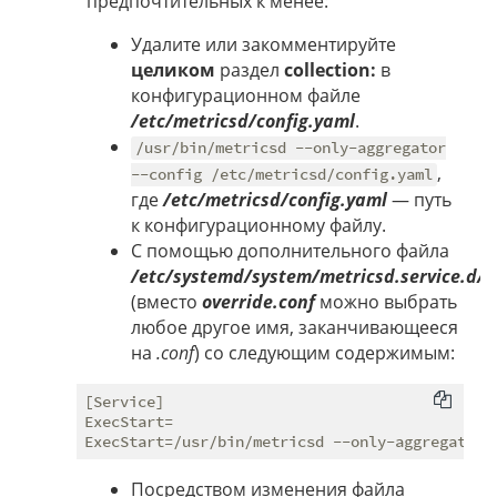
предпочтительных к менее:
Удалите или закомментируйте
целиком
раздел
collection:
в
конфигурационном файле
/etc/metricsd/config.yaml
.
/usr/bin/metricsd --only-aggregator
,
--config /etc/metricsd/config.yaml
где
/etc/metricsd/config.yaml
— путь
к конфигурационному файлу.
С помощью дополнительного файла
/etc/systemd/system/metricsd.service.d/o
(вместо
override.conf
можно выбрать
любое другое имя, заканчивающееся
на
.conf
) со следующим содержимым:
[Service]

ExecStart=

Посредством изменения файла