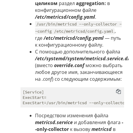
целиком
раздел
aggregation:
в
конфигурационном файле
/etc/metricsd/config.yaml
.
/usr/bin/metricsd --only-collector -
,
-config /etc/metricsd/config.yaml
где
/etc/metricsd/config.yaml
— путь
к конфигурационному файлу.
С помощью дополнительного файла
/etc/systemd/system/metricsd.service.d/o
(вместо
override.conf
можно выбрать
любое другое имя, заканчивающееся
на
.conf
) со следующим содержимым:
[Service]

ExecStart=

Посредством изменения файла
metricsd.service
и добавления флага
-
-only-collector
к вызову
metricsd
в