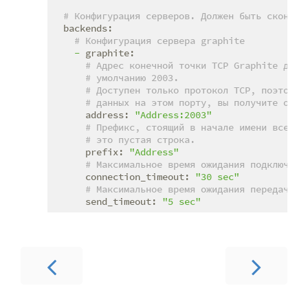
# Конфигурация серверов. Должен быть сконфиг
backends:
# Конфигурация сервера graphite
-
graphite:
# Адрес конечной точки TCP Graphite для 
# умолчанию 2003.
# Доступен только протокол TCP, поэтому 
# данных на этом порту, вы получите ошиб
address:
"Address:2003"
# Префикс, стоящий в начале имени всех м
# это пустая строка.
prefix:
"Address"
# Максимальное время ожидания подключени
connection_timeout:
"30 sec"
# Максимальное время ожидания передачи д
send_timeout:
"5 sec"