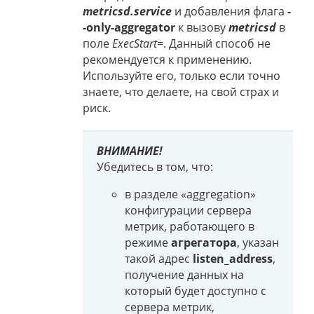
metricsd.service
и добавления флага
-
-only-aggregator
к вызову
metricsd
в
поле
ExecStart=
. Данный способ не
рекомендуется к применению.
Используйте его, только если точно
знаете, что делаете, на свой страх и
риск.
ВНИМАНИЕ!
Убедитесь в том, что:
в разделе «aggregation»
конфигурации сервера
метрик, работающего в
режиме
агрегатора
, указан
такой адрес
listen_address
,
получение данных на
который будет доступно с
сервера метрик,