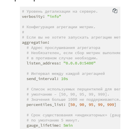
# Уровень детализации на сервере.
verbosity:
"info"
# Конфигурация агрегации метрик.
#
# Если вы не хотите запускать агрегацию метрик
aggregation:
# Адрес прослушивания агрегатора
# Необязателен, если сбор метрик выполняется
# в противном случае необходим.
listen_address:
"0.0.0.0:5400"
# Интервал между каждой агрегацией
send_interval:
10s
# Список используемых перцентилей для величи
# умолчанию – [50, 90, 95, 99, 999].
# Значения больше 1000 не поддерживаются.
percentiles_list:
 [
50
, 
90
, 
95
, 
99
, 
999
]

# Срок существования «индикаторных» (gauge) 
# по умолчанию 5 минут.
gauge_lifetime:
5min