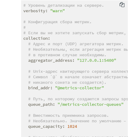
# Уровень детализации на сервере.
verbosity:
"warn"
# Конфигурация сбора метрик.
#
# Если вы не хотите запускать сбор метрик, это
collection:
# Адрес и порт (UDP) агрегатора метрик.
# Необязательны, если агрегация метрик выпол
# в противном случае необходимы.
aggregator_address:
"127.0.0.1:5400"
# Unix-адрес квитирующего сервера коллектора
# Символ `@` в начале означает абстрактный с
# никакого сокета не создается).
bind_addr:
"@metrics-collector"
# Путь, по которому создаются запросы spsc.
queue_path:
"/metrics-collector-queues"
# Вместимость приемника запросов.
# Необязательно. Значение по умолчанию – 102
queue_capacity:
1024