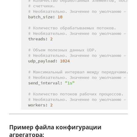
# Количество обработанных элементов, после к
# счетчики.
# Необязательно. Значение по умолчанию – до 
batch_size:
10
# Количество обрабатываемых потоков.
# Необязательно. Значение по умолчанию – до 
threads:
2
# Объем полезных данных UDP.
# Необязательно. Значение по умолчанию – 102
udp_payload:
1024
# Максимальный интервал между передачами.
# Необязательно. Значение по умолчанию – "1s
send_interval:
"1s"
# Количество потоков рабочих процессов.
# Необязательно. Значение по умолчанию – 2.
workers:
2
Пример файла конфигурации
агрегатора: