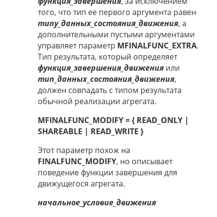
функция_завершения
, за исключением
того, что тип ее первого аргумента равен
типу_данных_состояния_движения
, а
дополнительными пустыми аргументами
управляет параметр
MFINALFUNC_EXTRA
.
Тип результата, который определяет
функция_завершения_движения
или
тип_данных_состояния_движения
,
должен совпадать с типом результата
обычной реализации агрегата.
MFINALFUNC_MODIFY = { READ_ONLY |
SHAREABLE | READ_WRITE }
Этот параметр похож на
FINALFUNC_MODIFY
, но описывает
поведение функции завершения для
движущегося агрегата.
начальное_условие_движения