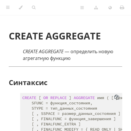
CREATE AGGREGATE
CREATE AGGREGATE
— определить новую
агрегатную функцию
Синтаксис
CREATE
 [ 
OR
REPLACE
 ] 
AGGREGATE
 имя ( [ режим_
    SFUNC = функция_состояния,

    STYPE = тип_данных_состояния

    [ , SSPACE = размер_данных_состояния ]

    [ , FINALFUNC = функция_завершения ]

    [ , FINALFUNC_EXTRA ]

    [ , FINALFUNC_MODIFY = { READ_ONLY | SHAREA