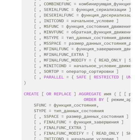
    [ , COMBINEFUNC = комбинирующая_функция ]

    [ , SERIALFUNC = функция_сериализации ]

    [ , DESERIALFUNC = функция_десериализации ]
    [ , INITCOND = начальное_условие ]

    [ , MSFUNC = функция_состояния_движения ]

    [ , MINVFUNC = обратная_функция_движения ]

    [ , MSTYPE = тип_данных_состояния_движения 
    [ , MSSPACE = размер_данных_состояния_движе
    [ , MFINALFUNC = функция_завершения_движени
    [ , MFINALFUNC_EXTRA ]

    [ , MFINALFUNC_MODIFY = { READ_ONLY | SHARE
    [ , MINITCOND = начальное_условие_движения 
    [ , SORTOP = оператор_сортировки ]

    [ , 
PARALLEL
 = { 
SAFE
 | 
RESTRICTED
 | 
UNSAF
)

CREATE
 [ 
OR
REPLACE
 ] 
AGGREGATE
 имя ( [ [ режи
ORDER
BY
 [ режим_аргум
    SFUNC = функция_состояния,

    STYPE = тип_данных_состояния

    [ , SSPACE = размер_данных_состояния ]

    [ , FINALFUNC = функция_завершения ]

    [ , FINALFUNC_EXTRA ]

    [ , FINALFUNC_MODIFY = { READ_ONLY | SHAREA
    [ , INITCOND = начальное_условие ]
