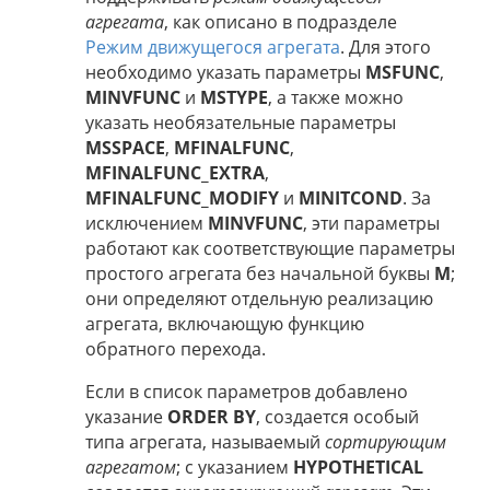
агрегата
, как описано в подразделе
Режим движущегося агрегата
. Для этого
необходимо указать параметры
MSFUNC
,
MINVFUNC
и
MSTYPE
, а также можно
указать необязательные параметры
MSSPACE
,
MFINALFUNC
,
MFINALFUNC_EXTRA
,
MFINALFUNC_MODIFY
и
MINITCOND
. За
исключением
MINVFUNC
, эти параметры
работают как соответствующие параметры
простого агрегата без начальной буквы
M
;
они определяют отдельную реализацию
агрегата, включающую функцию
обратного перехода.
Если в список параметров добавлено
указание
ORDER BY
, создается особый
типа агрегата, называемый
сортирующим
агрегатом
; с указанием
HYPOTHETICAL