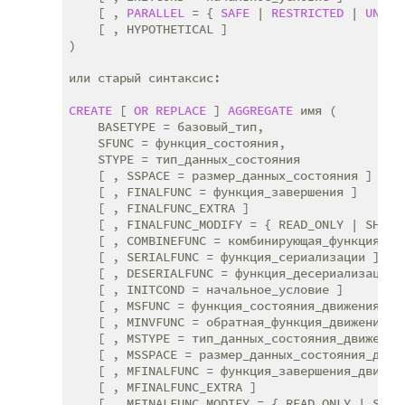
    [ , 
PARALLEL
 = { 
SAFE
 | 
RESTRICTED
 | 
UNSAF
    [ , HYPOTHETICAL ]

)

или старый синтаксис:

CREATE
 [ 
OR
REPLACE
 ] 
AGGREGATE
 имя (

    BASETYPE = базовый_тип,

    SFUNC = функция_состояния,

    STYPE = тип_данных_состояния

    [ , SSPACE = размер_данных_состояния ]

    [ , FINALFUNC = функция_завершения ]

    [ , FINALFUNC_EXTRA ]

    [ , FINALFUNC_MODIFY = { READ_ONLY | SHAREA
    [ , COMBINEFUNC = комбинирующая_функция ]

    [ , SERIALFUNC = функция_сериализации ]

    [ , DESERIALFUNC = функция_десериализации ]
    [ , INITCOND = начальное_условие ]

    [ , MSFUNC = функция_состояния_движения ]

    [ , MINVFUNC = обратная_функция_движения ]

    [ , MSTYPE = тип_данных_состояния_движения 
    [ , MSSPACE = размер_данных_состояния_движе
    [ , MFINALFUNC = функция_завершения_движени
    [ , MFINALFUNC_EXTRA ]

    [ , MFINALFUNC_MODIFY = { READ_ONLY | SHARE