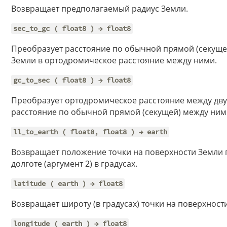
Возвращает предполагаемый радиус Земли.
sec_to_gc ( float8 ) → float8
Преобразует расстояние по обычной прямой (секуще
Земли в ортодромическое расстояние между ними.
gc_to_sec ( float8 ) → float8
Преобразует ортодромическое расстояние между дву
расстояние по обычной прямой (секущей) между ним
ll_to_earth ( float8, float8 ) → earth
Возвращает положение точки на поверхности Земли п
долготе (аргумент 2) в градусах.
latitude ( earth ) → float8
Возвращает широту (в градусах) точки на поверхност
longitude ( earth ) → float8