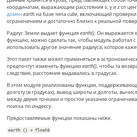
координатам, выражающим расстояния x, y и z от цен
домен
earth
на базе типа
cube
, включающий проверки т
ограничениям и достаточно близко к реальной повер
Радиус Земли выдает функция
earth()
. Он выражается 
функцию, можно сделать так, чтобы модуль работал с
использовать другое значение радиуса, которое каж
Этот пакет также может применяться в астрономичес
предпочтут изменить функцию
earth()
, чтобы та возв
следствие, расстояния выдавались в градусах.
В этом модуле реализованы функции, поддерживающ
долготу (в градусах), вывод широты и долготы, вычи
между двумя точками и простое указание ограничив
поиска по индексу.
Предоставляемые функции показаны ниже.
earth () → float8