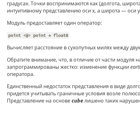
градусах. Точки воспринимаются как (долгота, широта)
интуитивному представлению оси x, а широта — оси y
Модуль предоставляет один оператор:
point <@> point → float8
Вычисляет расстояние в сухопутных милях между дву
Обратите внимание, что, в отличие от части модуля 
запрограммированы жестко: изменение функции
eart
оператора.
Единственный недостаток представления в виде долго
придется учитывать граничные условия возле полюсов
Представление на основе
cube
лишено таких наруше