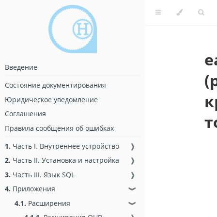
e
Введение
(
Состояние документирования
к
Юридическое уведомление
Соглашения
т
Правила сообщения об ошибках
1.
Часть I. Внутреннее устройство
❱
2.
Часть II. Установка и настройка
❱
3.
Часть III. Язык SQL
❱
4.
Приложения
❱
4.1.
Расширения
❱