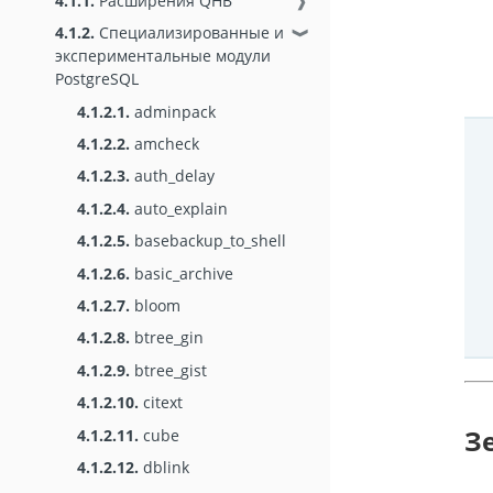
4.1.1.
Расширения QHB
❱
4.1.2.
Специализированные и
❱
экспериментальные модули
PostgreSQL
4.1.2.1.
adminpack
4.1.2.2.
amcheck
4.1.2.3.
auth_delay
4.1.2.4.
auto_explain
4.1.2.5.
basebackup_to_shell
4.1.2.6.
basic_archive
4.1.2.7.
bloom
4.1.2.8.
btree_gin
4.1.2.9.
btree_gist
4.1.2.10.
citext
З
4.1.2.11.
cube
4.1.2.12.
dblink