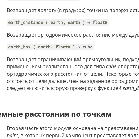
Возвращает долготу (в градусах) точки на поверхност
earth_distance ( earth, earth ) → float8
Возвращает ортодромическое расстояние между двум
earth_box ( earth, float8 ) → cube
Возвращает ограничивающий прямоугольник, подходя
применением реализованного для типа
cube
операто
ортодромического расстояния от цели. Некоторые то
отстоять от цели дальше, чем на заданное ортодроми
следует включить вторую проверку с функцией
earth_d
емные расстояния по точкам
Вторая часть этого модуля основана на представлени
point
, в которых первый компонент представляет долго