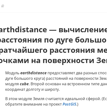
arthdistance — вычислени
расстояния по дуге большо
ратчайшего расстояния м
очками на поверхности З
Модуль
earthdistance
предоставляет два разных спо
дуге большого круга) расстояний на поверхности Зе
модуля
cube
. Второй основан на встроенном типе д
координат долготу и широту.
В этом модуле Земля считается идеальной сферой. (Ес
обратите внимание на проект
PostGIS
.)