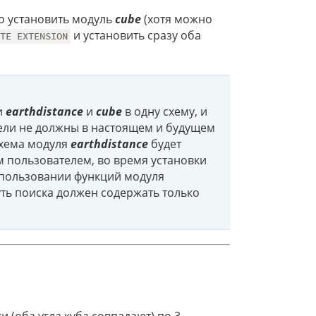
о установить модуль
cube
(хотя можно
и установить сразу оба
ATE EXTENSION
и
earthdistance
и
cube
в одну схему, и
ели не должны в настоящем и будущем
схема модуля
earthdistance
будет
 пользователем, во время установки
использовании функций модуля
ть поиска должен содержать только
 (оба угла куба совпадают) по 3