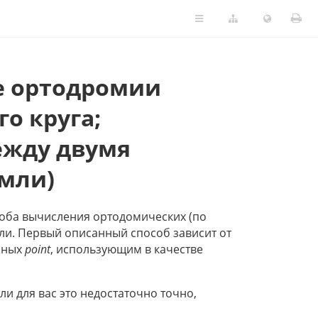
е ортодромии
го круга;
ежду двумя
емли)
соба вычисления ортодомических (по
мли. Первый описанный способ зависит от
анных
point
, использующим в качестве
ли для вас это недостаточно точно,