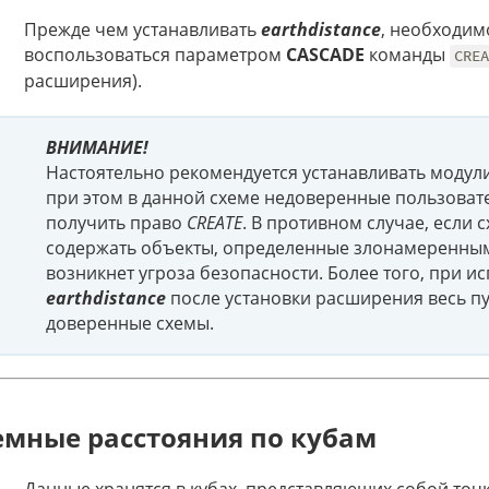
Прежде чем устанавливать
earthdistance
, необходим
воспользоваться параметром
CASCADE
команды
CRE
расширения).
ВНИМАНИЕ!
Настоятельно рекомендуется устанавливать модул
при этом в данной схеме недоверенные пользоват
получить право
CREATE
. В противном случае, если 
содержать объекты, определенные злонамеренным
возникнет угроза безопасности. Более того, при 
earthdistance
после установки расширения весь пу
доверенные схемы.
емные расстояния по кубам
Данные хранятся в кубах, представляющих собой точки