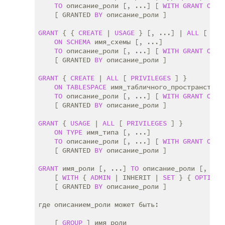
TO
 описание_роли [, ...] [ 
WITH
GRANT
OPTI
    [ GRANTED 
BY
 описание_роли ]

GRANT
 { { 
CREATE
 | 
USAGE
 } [, ...] | 
ALL
 [ 
PRI
ON
SCHEMA
 имя_схемы [, ...]

TO
 описание_роли [, ...] [ 
WITH
GRANT
OPTI
    [ GRANTED 
BY
 описание_роли ]

GRANT
 { 
CREATE
 | 
ALL
 [ 
PRIVILEGES
 ] }

ON
TABLESPACE
 имя_табличного_пространства [
TO
 описание_роли [, ...] [ 
WITH
GRANT
OPTI
    [ GRANTED 
BY
 описание_роли ]

GRANT
 { 
USAGE
 | 
ALL
 [ 
PRIVILEGES
 ] }

ON
TYPE
 имя_типа [, ...]

TO
 описание_роли [, ...] [ 
WITH
GRANT
OPTI
    [ GRANTED 
BY
 описание_роли ]

GRANT
 имя_роли [, ...] 
TO
 описание_роли [, ...]
    [ 
WITH
 { 
ADMIN
 | INHERIT | 
SET
 } { 
OPTION
 
    [ GRANTED 
BY
 описание_роли ]

где описанием_роли может быть:

    [ 
GROUP
 ] имя_роли
