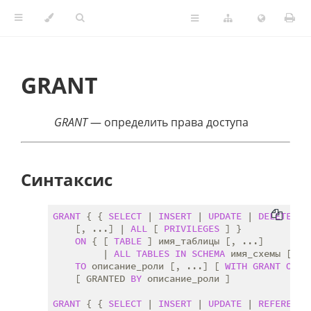
GRANT
GRANT
— определить права доступа
Синтаксис
GRANT
 { { 
SELECT
 | 
INSERT
 | 
UPDATE
 | 
DELETE
 | 
    [, ...] | 
ALL
 [ 
PRIVILEGES
 ] }

ON
 { [ 
TABLE
 ] имя_таблицы [, ...]

         | 
ALL
TABLES
IN
SCHEMA
 имя_схемы [, ..
TO
 описание_роли [, ...] [ 
WITH
GRANT
OPTI
    [ GRANTED 
BY
 описание_роли ]

GRANT
 { { 
SELECT
 | 
INSERT
 | 
UPDATE
 | 
REFERENCE