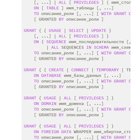
    [, ...] | 
ALL
 [ 
PRIVILEGES
 ] ( имя_столбца 
ON
 [ 
TABLE
 ] имя_таблицы [, ...]

TO
 описание_роли [, ...] [ 
WITH
GRANT
OPTI
    [ GRANTED 
BY
 описание_роли ]

GRANT
 { { 
USAGE
 | 
SELECT
 | 
UPDATE
 }

    [, ...] | 
ALL
 [ 
PRIVILEGES
 ] }

ON
 { 
SEQUENCE
 имя_последовательности [, ...
         | 
ALL
 SEQUENCES 
IN
SCHEMA
 имя_схемы [,
TO
 описание_роли [, ...] [ 
WITH
GRANT
OPTI
    [ GRANTED 
BY
 описание_роли ]

GRANT
 { { 
CREATE
 | 
CONNECT
 | 
TEMPORARY
 | TEMP 
ON
DATABASE
 имя_базы_данных [, ...]

TO
 описание_роли [, ...] [ 
WITH
GRANT
OPTI
    [ GRANTED 
BY
 описание_роли ]

GRANT
 { 
USAGE
 | 
ALL
 [ 
PRIVILEGES
 ] }

ON
DOMAIN
 имя_домена [, ...]

TO
 описание_роли [, ...] [ 
WITH
GRANT
OPTI
    [ GRANTED 
BY
 описание_роли ]

GRANT
 { 
USAGE
 | 
ALL
 [ 
PRIVILEGES
 ] }

ON
FOREIGN
DATA
 WRAPPER имя_обертки_сторонн
TO
 описание_роли [, ...] [ 
WITH
GRANT
OPTI