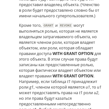
предоставил владелец объекта. (Членство
в роли будет предоставлено словно бы от
имени начального суперпользователя.)
Кроме того,
и
могут
GRANT
REVOKE
выполняться ролью, которая не является
владельцем затрагиваемого объекта, но
является членом роли, которая владеет
объектом, или роли, которая обладает
правами доступа
WITH GRANT OPTION
для
этого объекта. В этом случае права будут
записаны как предоставленные ролью,
которая фактически владеет объектом или
владеет правами
WITH GRANT OPTION
.
Например, если таблица
t1
принадлежит
роли
g1
, членом которой является
u1
, то
u1
может предоставлять права на
t1
роли
u2
,
но эти права будут казаться
предоставленными непосредственно