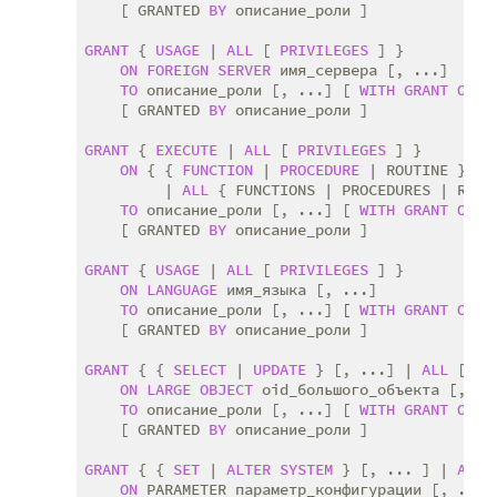
    [ GRANTED 
BY
 описание_роли ]

GRANT
 { 
USAGE
 | 
ALL
 [ 
PRIVILEGES
 ] }

ON
FOREIGN
SERVER
 имя_сервера [, ...]

TO
 описание_роли [, ...] [ 
WITH
GRANT
OPTI
    [ GRANTED 
BY
 описание_роли ]

GRANT
 { 
EXECUTE
 | 
ALL
 [ 
PRIVILEGES
 ] }

ON
 { { 
FUNCTION
 | 
PROCEDURE
 | ROUTINE } им
         | 
ALL
 { FUNCTIONS | PROCEDURES | ROUT
TO
 описание_роли [, ...] [ 
WITH
GRANT
OPTI
    [ GRANTED 
BY
 описание_роли ]

GRANT
 { 
USAGE
 | 
ALL
 [ 
PRIVILEGES
 ] }

ON
LANGUAGE
 имя_языка [, ...]

TO
 описание_роли [, ...] [ 
WITH
GRANT
OPTI
    [ GRANTED 
BY
 описание_роли ]

GRANT
 { { 
SELECT
 | 
UPDATE
 } [, ...] | 
ALL
 [ 
PR
ON
LARGE
OBJECT
 oid_большого_объекта [, ...
TO
 описание_роли [, ...] [ 
WITH
GRANT
OPTI
    [ GRANTED 
BY
 описание_роли ]

GRANT
 { { 
SET
 | 
ALTER
SYSTEM
 } [, ... ] | 
ALL
 
ON
 PARAMETER параметр_конфигурации [, ...]
