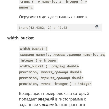
trunc (
v
numeric,
s
integer ) →
numeric
Округляет
v
до
s
десятичных знаков.
width_bucket
width_bucket (
операнд
numeric,
нижняя_граница
numeric,
верх
integer ) → integer
width_bucket (
операнд
double
precision,
нижняя_граница
double
precision,
верхняя_граница
double
precision,
число
integer ) → integer
Возвращает номер блока, в который
попадает
операнд
в гистограмме с
заданным
числом
блоков равного