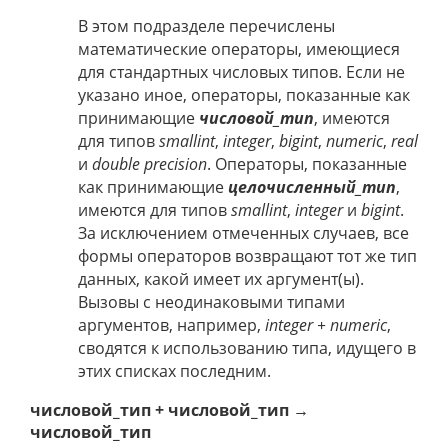
В этом подразделе перечислены
математические операторы, имеющиеся
для стандартных числовых типов. Если не
указано иное, операторы, показанные как
принимающие
числовой_тип
, имеются
для типов
smallint
,
integer
,
bigint
,
numeric
,
real
и
double precision
. Операторы, показанные
как принимающие
целочисленный_тип
,
имеются для типов
smallint
,
integer
и
bigint
.
За исключением отмеченных случаев, все
формы операторов возвращают тот же тип
данных, какой имеет их аргумент(ы).
Вызовы с неодинаковыми типами
аргументов, например,
integer + numeric
,
сводятся к использованию типа, идущего в
этих списках последним.
числовой_тип + числовой_тип →
числовой_тип