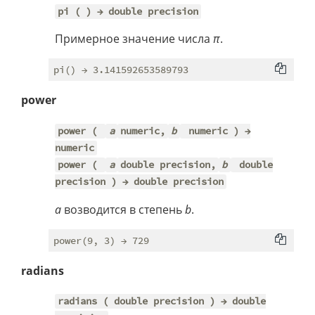
pi ( ) → double precision
Примерное значение числа
π
.
power
power (
a
numeric,
b
numeric ) →
numeric
power (
a
double precision,
b
double
precision ) → double precision
a
возводится в степень
b
.
radians
radians ( double precision ) → double