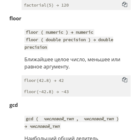
floor
floor ( numeric ) → numeric
floor ( double precision ) → double
precision
Ближайшее целое число, меньшее или
равное аргументу.
floor(42.8) → 42

gcd
gcd (
числовой_тип
,
числовой_тип
)
→
числовой_тип
Наибольший общий делитель