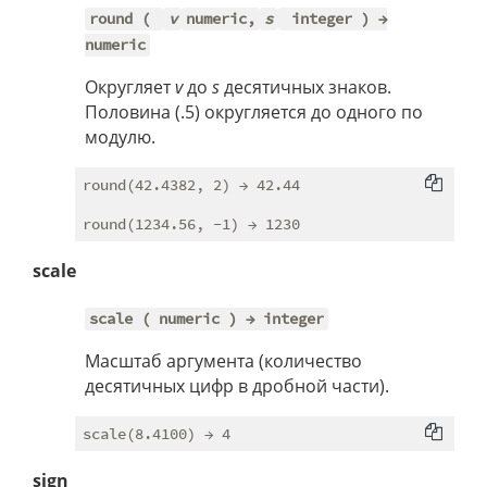
round (
v
numeric,
s
integer ) →
numeric
Округляет
v
до
s
десятичных знаков.
Половина (.5) округляется до одного по
модулю.
round(42.4382, 2) → 42.44

scale
scale ( numeric ) → integer
Масштаб аргумента (количество
десятичных цифр в дробной части).
sign