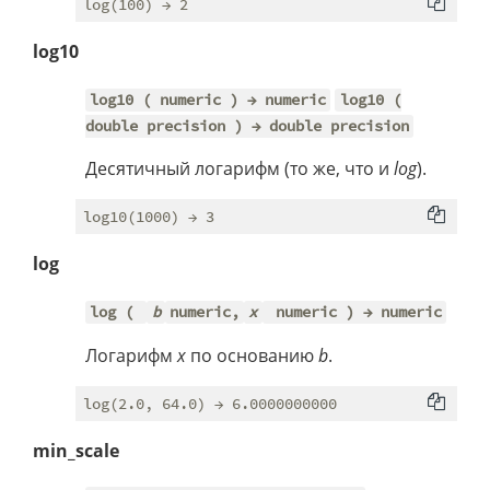
log10
log10 ( numeric ) → numeric
log10 (
double precision ) → double precision
Десятичный логарифм (то же, что и
log
).
log
log (
b
numeric,
x
numeric ) → numeric
Логарифм
x
по основанию
b
.
min_scale