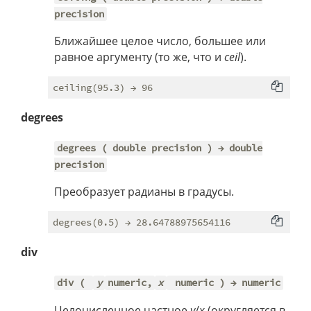
precision
Ближайшее целое число, большее или
равное аргументу (то же, что и
ceil
).
degrees
degrees ( double precision ) → double
precision
Преобразует радианы в градусы.
div
div (
y
numeric,
x
numeric ) → numeric
Целочисленное частное
y
/
x
(округляется в