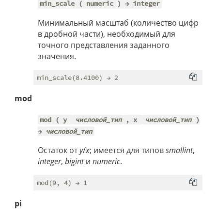
min_scale ( numeric ) → integer
Минимальный масштаб (количество цифр
в дробной части), необходимый для
точного представления заданного
значения.
mod
mod ( y
числовой_тип
, x
числовой_тип
)
→
числовой_тип
Остаток от
y
/
x
; имеется для типов
smallint
,
integer
,
bigint
и
numeric
.
pi