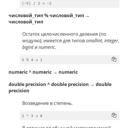
числовой_тип % числовой_тип →
числовой_тип
Остаток целочисленного деления (по
модулю); имеется для типов
smallint
,
integer
,
bigint
и
numeric
.
numeric ^ numeric → numeric
double precision ^ double precision → double
precision
Возведение в степень.
В отличие от обычной математической