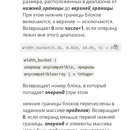
размера, расположенных в диапазоне от
нижней_границы
до
верхней_границы
.
При этом нижние границы блоков
включаются, а верхние — исключаются.
Возвращает
0
или
число
+1
, если операнд
лежит вне этого диапазона.
width_bucket (
операнд
anycompatible,
пределы
anycompatiblearray ) → integer
Возвращает номер блока, в который
попадает
операнд
(при этом
нижние границы блоков перечислены в
заданном массиве
пределов
). Возвращает
0
, если операнд меньше первой нижней
границы.
операнд
и элементы массива