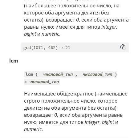
(наибольшее положительное число, на
которое оба аргумента делятся без
остатка); возвращает
0
, если оба аргумента
равны нулю; имеется для типов
integer
,
bigint
и
numeric
.
lcm
lcm (
числовой_тип
,
числовой_тип
)
→
числовой_тип
Наименьшее общее кратное (наименьшее
строго положительное число, которое
делится на оба аргумента без остатка);
возвращает
0
, если оба аргумента равны
нулю; имеется для типов
integer
,
bigint
и
numeric
.