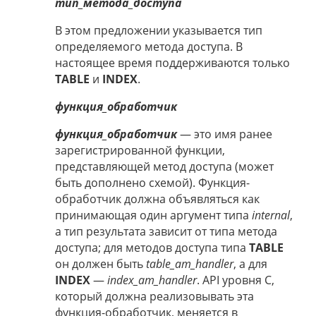
тип_метода_доступа
В этом предложении указывается тип
определяемого метода доступа. В
настоящее время поддерживаются только
TABLE
и
INDEX
.
функция_обработчик
функция_обработчик
— это имя ранее
зарегистрированной функции,
представляющей метод доступа (может
быть дополнено схемой). Функция-
обработчик должна объявляться как
принимающая один аргумент типа
internal
,
а тип результата зависит от типа метода
доступа; для методов доступа типа
TABLE
он должен быть
table_am_handler
, а для
INDEX
—
index_am_handler
. API уровня C,
который должна реализовывать эта
функция-обработчик, меняется в